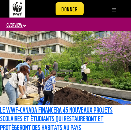
DONNER
OVERVIEW
LE WWF-CANADA FINANCERA 45 NOUVEAUX PROJETS
SCOLAIRES ET ÉTUDIANTS QUI RESTAURERONT ET
PROTÉGERONT DES HABITATS AU PAYS