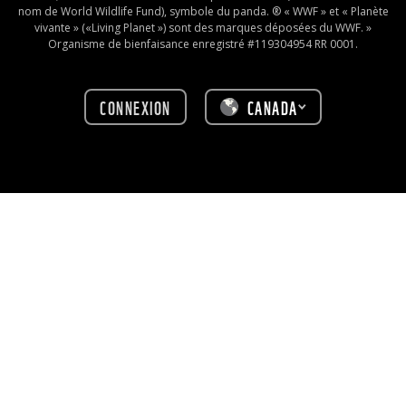
nom de World Wildlife Fund), symbole du panda. ® « WWF » et « Planète
vivante » («Living Planet ») sont des marques déposées du WWF. »
Organisme de bienfaisance enregistré #119304954 RR 0001.
CONNEXION
CANADA